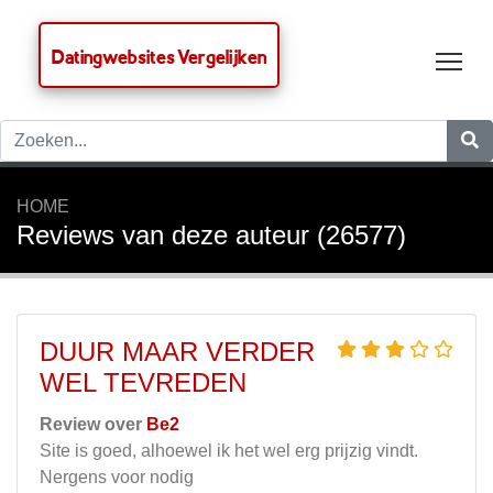
Datingwebsites Vergelijken
Tog
HOME
Reviews van deze auteur (26577)
DUUR MAAR VERDER
WEL TEVREDEN
Review over
Be2
Site is goed, alhoewel ik het wel erg prijzig vindt.
Nergens voor nodig