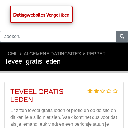
Datingwebsites Vergelijken
Tog
HOME
ALGEMENE DATINGSITES
PEPPER
Teveel gratis leden
TEVEEL GRATIS
LEDEN
Er zitten teveel gratis leden of profielen op de site en
dit kan je als lid niet zien. Vaak komt het dus voor dat
als je iemand leuk vindt en een berichtje stuurt je