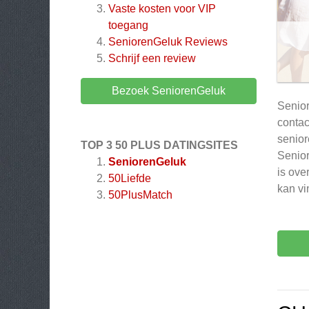
Vaste kosten voor VIP
toegang
SeniorenGeluk
Reviews
Schrijf een review
Bezoek SeniorenGeluk
Senior
contac
senior
TOP 3 50 PLUS DATINGSITES
Senior
SeniorenGeluk
is ove
50Liefde
kan vi
50PlusMatch