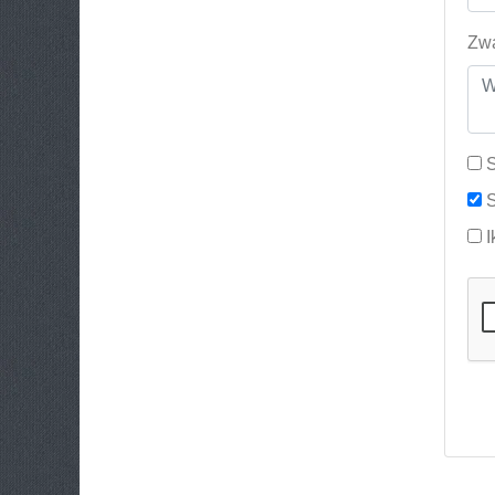
Zwa
S
S
I