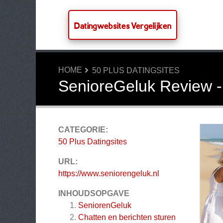
Datingwebsites Vergelijken
HOME
50 PLUS DATINGSITES
SenioreGeluk Review -
CATEGORIE:
50 Plus Datingsites
URL:
https://www.seniorengeluk.nl
INHOUDSOPGAVE
SeniorenGeluk
Chatten en berichten sturen