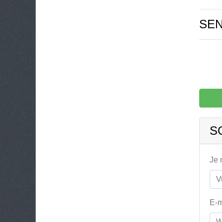
SE
S
Je
E-m