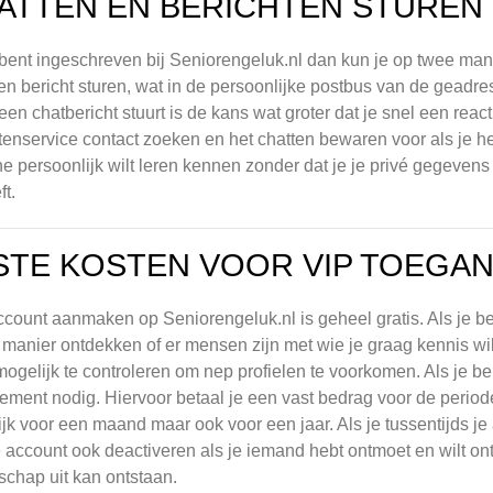
ATTEN EN BERICHTEN STUREN
 bent ingeschreven bij Seniorengeluk.nl dan kun je op twee ma
en bericht sturen, wat in de persoonlijke postbus van de geadre
 een chatbericht stuurt is de kans wat groter dat je snel een react
tenservice contact zoeken en het chatten bewaren voor als je het
e persoonlijk wilt leren kennen zonder dat je je privé gegeven
ft.
STE KOSTEN VOOR VIP TOEGA
count aanmaken op Seniorengeluk.nl is geheel gratis. Als je be
 manier ontdekken of er mensen zijn met wie je graag kennis wi
ogelijk te controleren om nep profielen te voorkomen. Als je beri
ment nodig. Hiervoor betaal je een vast bedrag voor de period
jk voor een maand maar ook voor een jaar. Als je tussentijds je
e account ook deactiveren als je iemand hebt ontmoet en wilt ont
schap uit kan ontstaan.