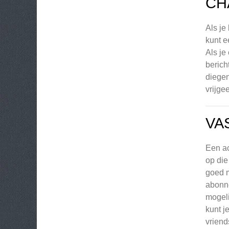
CH
Als je
kunt e
Als je
berich
diegen
vrijgee
VA
Een ac
op die
goed m
abonne
mogeli
kunt j
vriend