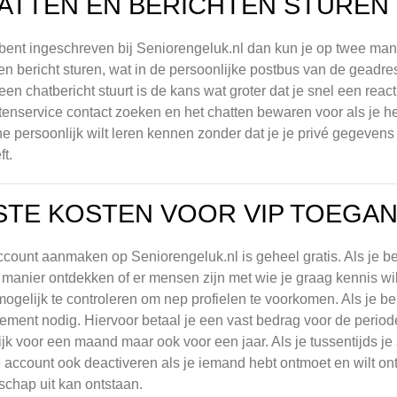
ATTEN EN BERICHTEN STUREN
 bent ingeschreven bij Seniorengeluk.nl dan kun je op twee ma
en bericht sturen, wat in de persoonlijke postbus van de geadre
 een chatbericht stuurt is de kans wat groter dat je snel een react
tenservice contact zoeken en het chatten bewaren voor als je het
e persoonlijk wilt leren kennen zonder dat je je privé gegeven
ft.
STE KOSTEN VOOR VIP TOEGA
count aanmaken op Seniorengeluk.nl is geheel gratis. Als je be
 manier ontdekken of er mensen zijn met wie je graag kennis wi
ogelijk te controleren om nep profielen te voorkomen. Als je beri
ment nodig. Hiervoor betaal je een vast bedrag voor de period
jk voor een maand maar ook voor een jaar. Als je tussentijds je
e account ook deactiveren als je iemand hebt ontmoet en wilt ont
schap uit kan ontstaan.