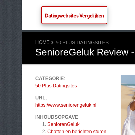
Datingwebsites Vergelijken
HOME
50 PLUS DATINGSITES
SenioreGeluk Review -
CATEGORIE:
50 Plus Datingsites
URL:
https://www.seniorengeluk.nl
INHOUDSOPGAVE
SeniorenGeluk
Chatten en berichten sturen