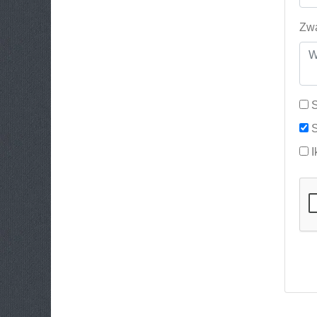
Zwa
S
S
I