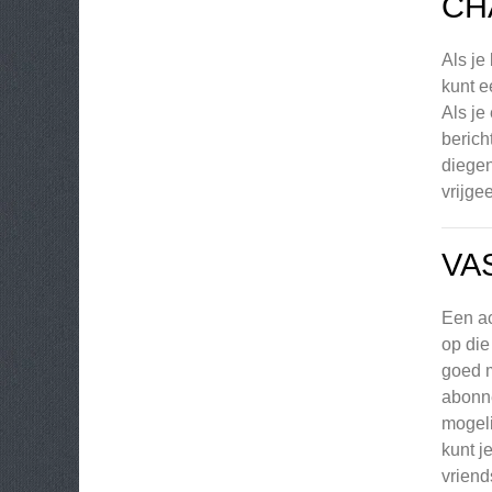
CH
Als je
kunt e
Als je
berich
diegen
vrijgee
VA
Een ac
op die
goed m
abonne
mogeli
kunt j
vriend