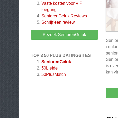
Vaste kosten voor VIP
toegang
SeniorenGeluk
Reviews
Schrijf een review
Bezoek SeniorenGeluk
Senior
contac
senior
TOP 3 50 PLUS DATINGSITES
Senior
SeniorenGeluk
is ove
50Liefde
kan vi
50PlusMatch