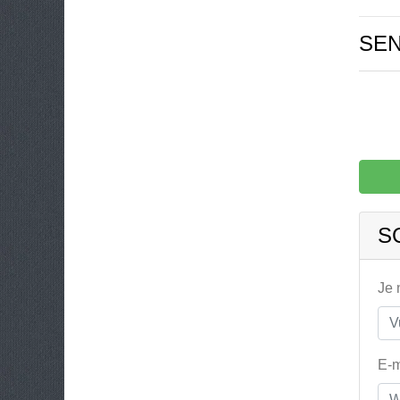
SE
S
Je
E-m