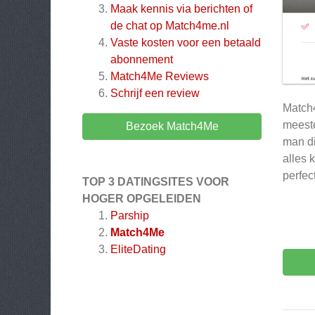
Maak kennis via berichten of
de chat op Match4me.nl
Vaste kosten voor een betaald
abonnement
Match4Me
Reviews
Schrijf een review
Match4
meeste
Bezoek Match4Me
man di
alles 
perfec
TOP 3 DATINGSITES VOOR
HOGER OPGELEIDEN
Parship
Match4Me
EliteDating