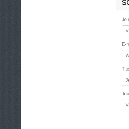
S
Je
E-m
Tit
Jou