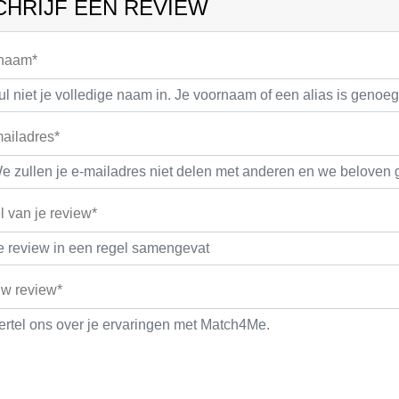
CHRIJF EEN REVIEW
 naam*
ailadres*
el van je review*
w review*