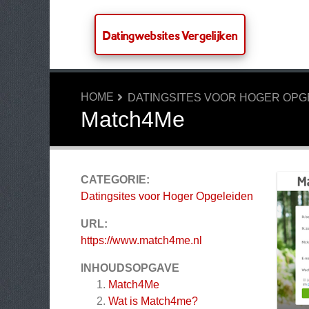
Datingwebsites Vergelijken
HOME
DATINGSITES VOOR HOGER OPG
Match4Me
CATEGORIE:
Datingsites voor Hoger Opgeleiden
URL:
https://www.match4me.nl
INHOUDSOPGAVE
Match4Me
Wat is Match4me?