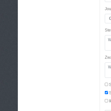
Jou
Ste
Zwa
S
S
I