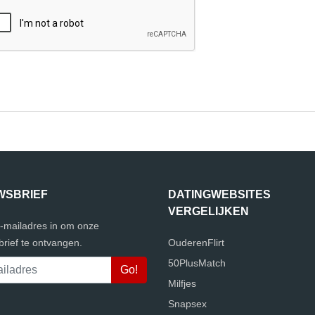
WSBRIEF
DATINGWEBSITES
VERGELIJKEN
e-mailadres in om onze
rief te ontvangen.
OuderenFlirt
50PlusMatch
Milfjes
Snapsex