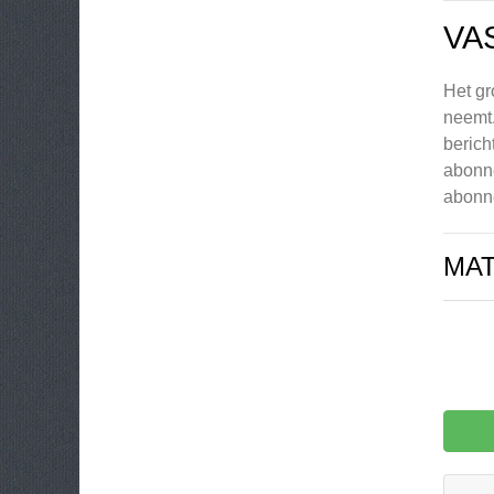
VA
Het gr
neemt.
berich
abonne
abonne
MA