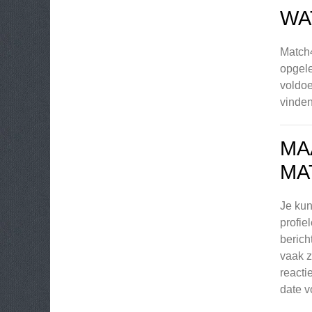
WA
Match4
opgele
voldoe
vinden
MA
MA
Je kun
profie
berich
vaak z
reacti
date v